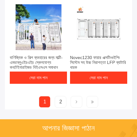
বাণিজ্যিক ও শিল্প ব্যবহারের জন্য মাল্টি-
Novec1230 ফায়ার এক্সটিংগুইশিং
এমডাব্লুএইচএইচ স্কেলযোগ্য
সিস্টেম সহ উচ্চ নিরাপত্তা LFP ব্যাটারি
কনটেইনারাইজড বিইএসএস সমাধান
ধারক
সেরা দাম পান
সেরা দাম পান
1
2
আপনার জিজ্ঞাসা পাঠান