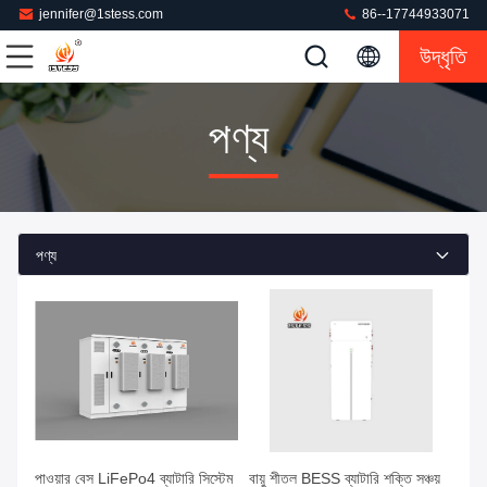
jennifer@1stess.com
86--17744933071
উদ্ধৃতি
পণ্য
পণ্য
পাওয়ার বেস LiFePo4 ব্যাটারি সিস্টেম
বায়ু শীতল BESS ব্যাটারি শক্তি সঞ্চয়