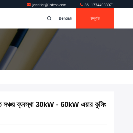
jennifer@1stess.com
86--17744933071
উদ্ধৃতি
Bengali
ঞ্চয় ব্যবস্থা 30kW - 60kW এয়ার কুলিং