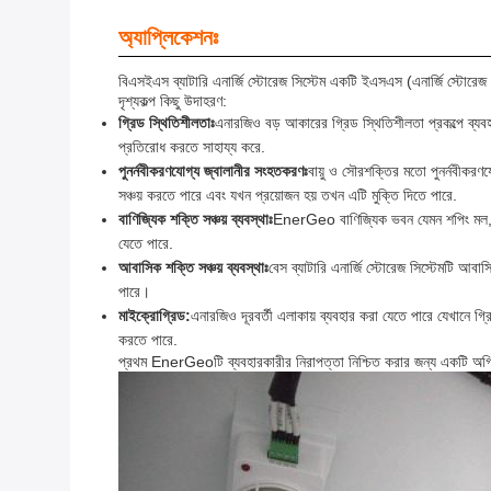
অ্যাপ্লিকেশনঃ
বিএসইএস ব্যাটারি এনার্জি স্টোরেজ সিস্টেম একটি ইএসএস (এনার্জি স্টোরেজ 
দৃশ্যকল্প কিছু উদাহরণ:
গ্রিড স্থিতিশীলতাঃ
এনারজিও বড় আকারের গ্রিড স্থিতিশীলতা প্রকল্পে ব্যবহ
প্রতিরোধ করতে সাহায্য করে.
পুনর্নবীকরণযোগ্য জ্বালানীর সংহতকরণঃ
বায়ু ও সৌরশক্তির মতো পুনর্নবীকরণ
সঞ্চয় করতে পারে এবং যখন প্রয়োজন হয় তখন এটি মুক্তি দিতে পারে.
বাণিজ্যিক শক্তি সঞ্চয় ব্যবস্থাঃ
EnerGeo বাণিজ্যিক ভবন যেমন শপিং মল, হ
যেতে পারে.
আবাসিক শক্তি সঞ্চয় ব্যবস্থাঃ
বেস ব্যাটারি এনার্জি স্টোরেজ সিস্টেমটি আব
পারে।
মাইক্রোগ্রিড:
এনারজিও দূরবর্তী এলাকায় ব্যবহার করা যেতে পারে যেখানে গ্
করতে পারে.
প্রথম EnerGeoটি ব্যবহারকারীর নিরাপত্তা নিশ্চিত করার জন্য একটি অগ্নি 