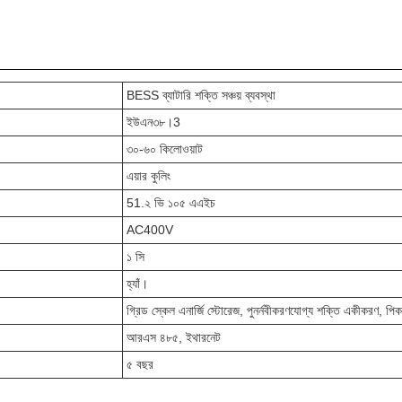
BESS ব্যাটারি শক্তি সঞ্চয় ব্যবস্থা
ইউএন৩৮।3
৩০-৬০ কিলোওয়াট
এয়ার কুলিং
51.২ ভি ১০৫ এএইচ
AC400V
১ সি
হ্যাঁ।
গ্রিড স্কেল এনার্জি স্টোরেজ, পুনর্নবীকরণযোগ্য শক্তি একীকরণ, পি
আরএস ৪৮৫, ইথারনেট
৫ বছর