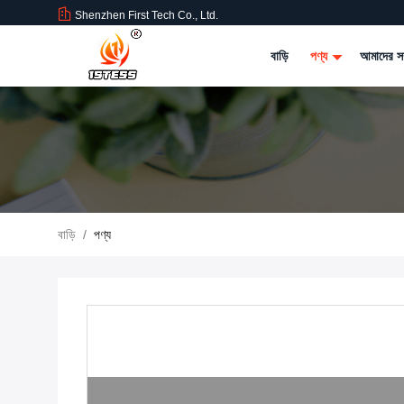
Shenzhen First Tech Co., Ltd.
বাড়ি
পণ্য
আমাদের সম
বাড়ি
/
পণ্য