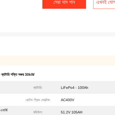
সেরা দাম পান
এখনই যোগ
যাটারি শক্তি সঞ্চয় 30kW
ব্যাটারি:
LiFePo4 - 100Ah
রেটেড গ্রিড ভোল্টেজ:
AC400V
এনার্জি
মডিউল:
51.2V 105AH