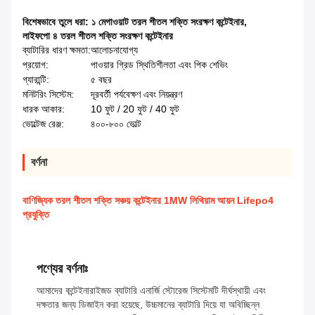
বিশেষভাবে তুলে ধরা:
১ মেগাওয়াট তরল শীতল শক্তি সংরক্ষণ কন্টেইনার
,
লাইফপো ৪ তরল শীতল শক্তি সংরক্ষণ কন্টেইনার
ব্যাটারির ধারণ ক্ষমতা:
আলোচনাযোগ্য
প্রয়োগ:
পাওয়ার গ্রিড স্থিতিশীলতা এবং পিক শেভিং
গ্যারান্টি:
৫ বছর
মনিটরিং সিস্টেম:
দূরবর্তী পর্যবেক্ষণ এবং নিয়ন্ত্রণ
ধারক আকার:
10 ফুট / 20 ফুট / 40 ফুট
ভোল্টেজ রেঞ্জ:
৪০০-৮০০ ভোল্ট
বর্ণনা
বাণিজ্যিক তরল শীতল শক্তি সঞ্চয় কন্টেইনার 1MW লিথিয়াম আয়ন Lifepo4
প্রযুক্তি
পণ্যের বর্ণনাঃ
আমাদের কন্টেইনারাইজড ব্যাটারি এনার্জি স্টোরেজ সিস্টেমটি দীর্ঘস্থায়ী এবং
দক্ষতার জন্য ডিজাইন করা হয়েছে, উচ্চমানের ব্যাটারি দিয়ে যা অবিচ্ছিন্ন