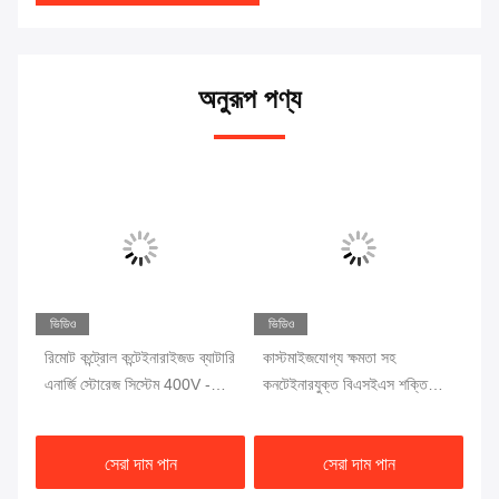
অনুরূপ পণ্য
ভিডিও
ভিডিও
ভি
িক
রিমোট কন্ট্রোল কন্টেইনারাইজড ব্যাটারি
কাস্টমাইজযোগ্য ক্ষমতা সহ
৪০০
ড
এনার্জি স্টোরেজ সিস্টেম 400V -
কনটেইনারযুক্ত বিএসইএস শক্তি
ব্য
800V
সঞ্চয় সমাধান
ফুট
সেরা দাম পান
সেরা দাম পান