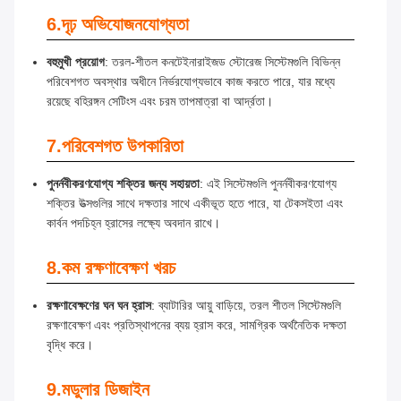
6.
দৃঢ় অভিযোজনযোগ্যতা
বহুমুখী প্রয়োগ
: তরল-শীতল কনটেইনারাইজড স্টোরেজ সিস্টেমগুলি বিভিন্ন
পরিবেশগত অবস্থার অধীনে নির্ভরযোগ্যভাবে কাজ করতে পারে, যার মধ্যে
রয়েছে বহিরঙ্গন সেটিংস এবং চরম তাপমাত্রা বা আর্দ্রতা।
7.
পরিবেশগত উপকারিতা
পুনর্নবীকরণযোগ্য শক্তির জন্য সহায়তা
: এই সিস্টেমগুলি পুনর্নবীকরণযোগ্য
শক্তির উত্সগুলির সাথে দক্ষতার সাথে একীভূত হতে পারে, যা টেকসইতা এবং
কার্বন পদচিহ্ন হ্রাসের লক্ষ্যে অবদান রাখে।
8.
কম রক্ষণাবেক্ষণ খরচ
রক্ষণাবেক্ষণের ঘন ঘন হ্রাস
: ব্যাটারির আয়ু বাড়িয়ে, তরল শীতল সিস্টেমগুলি
রক্ষণাবেক্ষণ এবং প্রতিস্থাপনের ব্যয় হ্রাস করে, সামগ্রিক অর্থনৈতিক দক্ষতা
বৃদ্ধি করে।
9.
মডুলার ডিজাইন