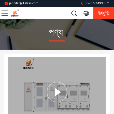
jennifer@1stess.com
86--17744933071
উদ্ধৃতি
পণ্য