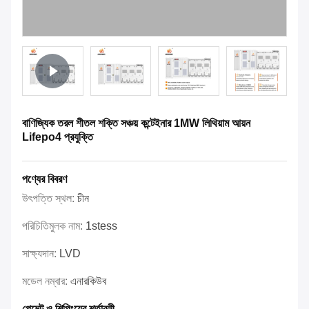
বাণিজ্যিক তরল শীতল শক্তি সঞ্চয় কন্টেইনার 1MW লিথিয়াম আয়ন
Lifepo4 প্রযুক্তি
পণ্যের বিবরণ
উৎপত্তি স্থল:
চীন
পরিচিতিমুলক নাম:
1stess
সাক্ষ্যদান:
LVD
মডেল নম্বার:
এনারকিউব
পেমেন্ট ও শিপিংয়ের শর্তাবলী