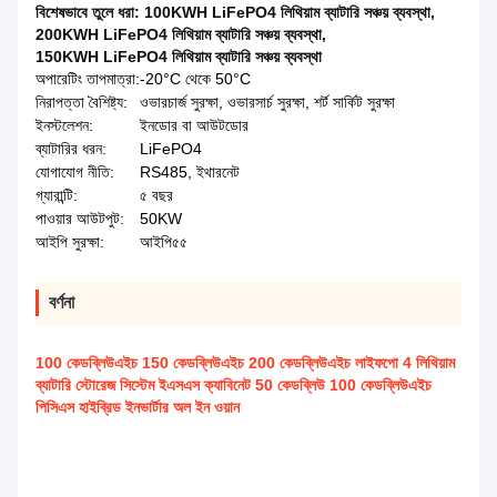
বিশেষভাবে তুলে ধরা:
100KWH LiFePO4 লিথিয়াম ব্যাটারি সঞ্চয় ব্যবস্থা
,
200KWH LiFePO4 লিথিয়াম ব্যাটারি সঞ্চয় ব্যবস্থা
,
150KWH LiFePO4 লিথিয়াম ব্যাটারি সঞ্চয় ব্যবস্থা
অপারেটিং তাপমাত্রা:
-20°C থেকে 50°C
নিরাপত্তা বৈশিষ্ট্য:
ওভারচার্জ সুরক্ষা, ওভারসার্চ সুরক্ষা, শর্ট সার্কিট সুরক্ষা
ইনস্টলেশন:
ইনডোর বা আউটডোর
ব্যাটারির ধরন:
LiFePO4
যোগাযোগ নীতি:
RS485, ইথারনেট
গ্যারান্টি:
৫ বছর
পাওয়ার আউটপুট:
50KW
আইপি সুরক্ষা:
আইপি৫৫
বর্ণনা
100 কেডব্লিউএইচ 150 কেডব্লিউএইচ 200 কেডব্লিউএইচ লাইফপো 4 লিথিয়াম
ব্যাটারি স্টোরেজ সিস্টেম ইএসএস ক্যাবিনেট 50 কেডব্লিউ 100 কেডব্লিউএইচ
পিসিএস হাইব্রিড ইনভার্টার অল ইন ওয়ান