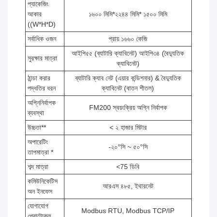
প্যাকেজিং
আকার
১৬০০ মিমি*২২৪৪ মিমি* ১৫০০ মিমি
((W*H*D)
সর্বাধিক ওজন
প্রায় ১৬৬০ কেজি
আইপি৫৫ (ব্যাটারি ক্যাবিনেট) আইপি৩৪ (বৈদ্যুতিক
সুরক্ষার মাত্রা
ক্যাবিনেট)
ঠান্ডা করার
ব্যাটারি ক্যাব নেট (এয়ার কন্ডিশনার) & বৈদ্যুতিক
পদ্ধতির ধরন
ক্যাবিনেট (বাতন শীতল)
অগ্নিনির্বাপক
FM200 স্বয়ংক্রিয় অগ্নি নির্বাপক
ব্যবস্থা
উচ্চতা**
< ২ হাজার মিটার
অপারেটিং
-২০°সি ~ ৫০°সি
তাপমাত্রা *
শব্দ মাত্রা
<75 ডিবি
কমিউনিকেটিস
আরএস ৪৮৫, ইথারনেট
অন ইনফেস
যোগাযোগ
Modbus RTU, Modbus TCP/IP
প্রোটোকল