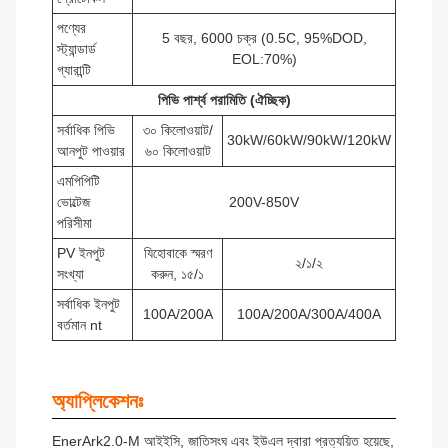
পণ্যের
5 বছর, 6000 চক্র (0.5C, 95%DOD,
স্ট্যান্ডার্ড
EOL:70%)
গ্যারান্টি
পিভি পার্শ্ব পরামিতি (ঐচ্ছিক)
সর্বাধিক পিভি
৩০ কিলোওয়াট/
30kW/60kW/90kW/120kW
আনপুট পাওয়ার
৬০ কিলোওয়াট
এমপিপিটি
ভোল্টেজ
200V-850V
পরিসীমা
PV ইনপুট
যিহোবাকে স্মরণ
২/১/২
সংখ্যা
করুন, ১৫/১
সর্বাধিক ইনপুট
100A/200A
100A/200A/300A/400A
বর্তমান nt
অ্যাপ্লিকেশনঃ
EnerArk2.0-M আইইসি, জাতিসংঘ এবং ইউএল দ্বারা প্রত্যয়িত হয়েছে,