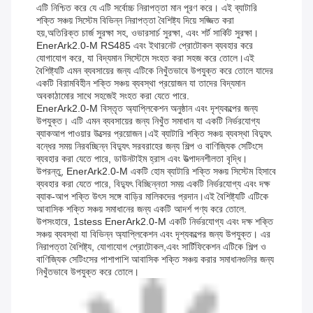
এটি নিশ্চিত করে যে এটি সর্বোচ্চ নিরাপত্তা মান পূরণ করে। এই ব্যাটারি
শক্তি সঞ্চয় সিস্টেম বিভিন্ন নিরাপত্তা বৈশিষ্ট্য দিয়ে সজ্জিত করা
হয়,অতিরিক্ত চার্জ সুরক্ষা সহ, ওভারসার্চ সুরক্ষা, এবং শর্ট সার্কিট সুরক্ষা।
EnerArk2.0-M RS485 এবং ইথারনেট প্রোটোকল ব্যবহার করে
যোগাযোগ করে, যা বিদ্যমান সিস্টেমে সংহত করা সহজ করে তোলে।এই
বৈশিষ্ট্যটি এমন ব্যবসায়ের জন্য এটিকে নিখুঁতভাবে উপযুক্ত করে তোলে যাদের
একটি বিরামবিহীন শক্তি সঞ্চয় ব্যবস্থা প্রয়োজন যা তাদের বিদ্যমান
অবকাঠামোর সাথে সহজেই সংহত করা যেতে পারে.
EnerArk2.0-M বিস্তৃত অ্যাপ্লিকেশন অনুষ্ঠান এবং দৃশ্যকল্পের জন্য
উপযুক্ত। এটি এমন ব্যবসায়ের জন্য নিখুঁত সমাধান যা একটি নির্ভরযোগ্য
ব্যাকআপ পাওয়ার উত্সের প্রয়োজন।এই ব্যাটারি শক্তি সঞ্চয় ব্যবস্থা বিদ্যুৎ
বন্ধের সময় নিরবচ্ছিন্ন বিদ্যুৎ সরবরাহের জন্য শিল্প ও বাণিজ্যিক সেটিংসে
ব্যবহার করা যেতে পারে, ডাউনটাইম হ্রাস এবং উত্পাদনশীলতা বৃদ্ধি।
উপরন্তু, EnerArk2.0-M একটি হোম ব্যাটারি শক্তি সঞ্চয় সিস্টেম হিসাবে
ব্যবহার করা যেতে পারে, বিদ্যুৎ বিচ্ছিন্নতা সময় একটি নির্ভরযোগ্য এবং দক্ষ
ব্যাক-আপ শক্তি উৎস সঙ্গে বাড়ির মালিকদের প্রদান।এই বৈশিষ্ট্যটি এটিকে
আবাসিক শক্তি সঞ্চয় সমাধানের জন্য একটি আদর্শ পণ্য করে তোলে.
উপসংহারে, 1stess EnerArk2.0-M একটি নির্ভরযোগ্য এবং দক্ষ শক্তি
সঞ্চয় ব্যবস্থা যা বিভিন্ন অ্যাপ্লিকেশন এবং দৃশ্যকল্পের জন্য উপযুক্ত। এর
নিরাপত্তা বৈশিষ্ট্য, যোগাযোগ প্রোটোকল,এবং সার্টিফিকেশন এটিকে শিল্প ও
বাণিজ্যিক সেটিংসের পাশাপাশি আবাসিক শক্তি সঞ্চয় করার সমাধানগুলির জন্য
নিখুঁতভাবে উপযুক্ত করে তোলে।