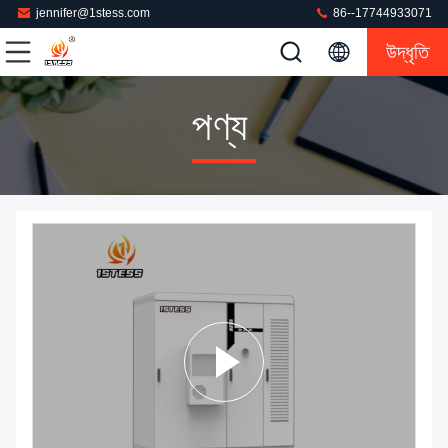
jennifer@1stess.com
86--17744933071
উদ্ধৃতি
পণ্য