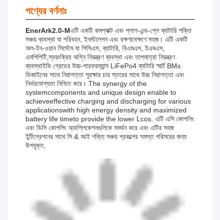
পণ্যের বর্ণনাঃ
EnerArk2.0-M
এটি একটি কমপ্যাক্ট এবং প্লাগ-এন্ড-প্লে ব্যাটারি শক্তি
সঞ্চয় ব্যবস্থা যা পরিবহন, ইনস্টলেশন এবং রক্ষণাবেক্ষণে সহজ। এটি একটি
অল-ইন-ওয়ান সিস্টেম যা পিসিএস, ব্যাটারি, বিএমএস, ইএমএস,
এমপিপিটি,স্বয়ংক্রিয় অগ্নি নিয়ন্ত্রণ ব্যবস্থা এবং তাপমাত্রা নিয়ন্ত্রণ
ব্যবস্থাইভি গ্রেডের উচ্চ-পারফরম্যান্স LiFePo4 ব্যাটারি স্মার্ট BMs
ডিজাইনের সাথে নিরাপত্তা সুরক্ষার চার স্তরের সাথে উচ্চ নিরাপত্তা এবং
নির্ভরযোগ্যতা নিশ্চিত করে। The synergy of the
systemcomponents and unique design enable to
achieveeffective charging and discharging for various
applicationswith high energy density and maximized
battery life timeto provide the lower Lcos. এটি এসি কোপলিং
এবং ডিসি কোপলিং অ্যাপ্লিকেশনগুলিকে সমর্থন করে এবং এটির সহজ
ইন্টিগ্রেশনের সাথে সি & আই শক্তি সঞ্চয় প্রকল্পের সমস্ত পরিসরের জন্য
উপযুক্ত,