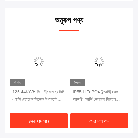
অনুরূপ পণ্য
ভিডিও
ভিডিও
ভি
125.44KWH ইন্ডাস্ট্রিয়াল ব্যাটারি
IP55 LiFePO4 ইন্ডাস্ট্রিয়াল
IP5
এনার্জি স্টোরেজ সিস্টেম ইথারনেট
ব্যাটারি এনার্জি স্টোরেজ সিস্টেম
সম
যোগাযোগ সহ
50KW ইনডোর / আউটডোর
- 
ইনস্টলেশন
সেরা দাম পান
সেরা দাম পান