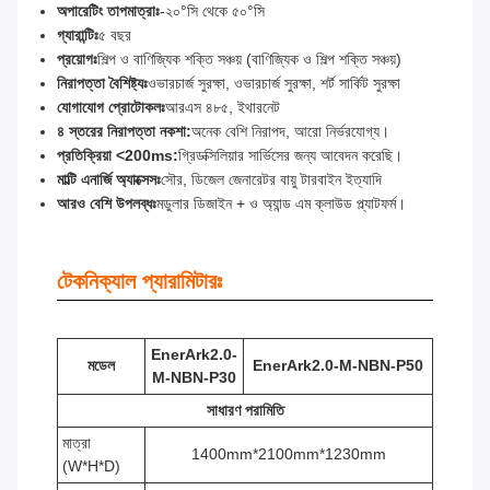
অপারেটিং তাপমাত্রাঃ
-২০°সি থেকে ৫০°সি
গ্যারান্টিঃ
৫ বছর
প্রয়োগঃ
শিল্প ও বাণিজ্যিক শক্তি সঞ্চয় (বাণিজ্যিক ও শিল্প শক্তি সঞ্চয়)
নিরাপত্তা বৈশিষ্ট্যঃ
ওভারচার্জ সুরক্ষা, ওভারচার্জ সুরক্ষা, শর্ট সার্কিট সুরক্ষা
যোগাযোগ প্রোটোকলঃ
আরএস ৪৮৫, ইথারনেট
৪ স্তরের নিরাপত্তা নকশা:
অনেক বেশি নিরাপদ, আরো নির্ভরযোগ্য।
প্রতিক্রিয়া <200ms:
গ্রিডক্সিলিয়ার সার্ভিসের জন্য আবেদন করেছি।
মাল্টি এনার্জি অ্যাক্সেসঃ
সৌর, ডিজেল জেনারেটর বায়ু টারবাইন ইত্যাদি
আরও বেশি উপলব্ধঃ
মডুলার ডিজাইন + ও অ্যান্ড এম ক্লাউড প্ল্যাটফর্ম।
টেকনিক্যাল প্যারামিটারঃ
EnerArk2.0-
মডেল
EnerArk2.0-M-NBN-P50
M-NBN-P30
সাধারণ পরামিতি
মাত্রা
1400mm*2100mm*1230mm
(W*H*D)