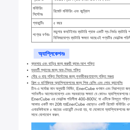
মনিটরিং
রিমোট মনিটরিং এবং কন্ট্রোল
সিস্টেমঃ
গ্যারান্টিঃ
৫ বছর
মডুলার কনটেইনার ব্যাটারি প্যাক একটি স্ব-নির্ভর ব্যাটার
পণ্যের বর্ণনাঃ
বিনিময়যোগ্য ব্যাটারি ক্ষমতা আছেএই পণ্যটির ভোল্টেজ পরি
অ্যাপ্লিকেশনঃ
ব্যবসায় এবং বাড়ির জন্য জরুরী ব্যাক-আপ শক্তি
দূরবর্তী স্থানের জন্য অফ-গ্রিড শক্তি
সৌর ও বায়ু শক্তি সিস্টেমের জন্য পুনর্নবীকরণযোগ্য শক্তি সঞ্চয়
শিল্প ও বাণিজ্যিক অ্যাপ্লিকেশনের জন্য পিক রেসিং এবং লোড ব্যালেন্সিং
চীন-এ সর্বোচ্চ মান অনুযায়ী নির্মিত, EnerCube গুণমান এবং নিরাপত্তা জন
শর্তাবলীও আলোচনাযোগ্য এবং সরবরাহের ক্ষমতা যে কোনও অ্যাপ্লিকেশনের চা
EnerCube এর ভোল্টেজ পরিসীমা 400-800V, যা এটিকে বিস্তৃত শক্তি সিস্টে
আকার একটি মান 20ft হয়EnerCube এছাড়াও একটি রিমোট মনিটরিং এবং কন্ট
এনারকিউবকে ৫ বছরের ওয়ারেন্টি দেওয়া হয়, যা যেকোনো অ্যাপ্লিকেশনের 
সাথে যোগাযোগ করুন.