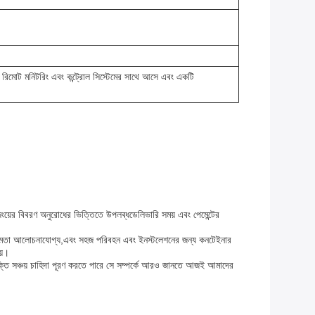
টি রিমোট মনিটরিং এবং কন্ট্রোল সিস্টেমের সাথে আসে এবং একটি
জিংয়ের বিবরণ অনুরোধের ভিত্তিতে উপলব্ধডেলিভারি সময় এবং পেমেন্টের
রি ক্ষমতা আলোচনাযোগ্য,এবং সহজ পরিবহন এবং ইনস্টলেশনের জন্য কনটেইনার
য়।
ক্তি সঞ্চয় চাহিদা পূরণ করতে পারে সে সম্পর্কে আরও জানতে আজই আমাদের