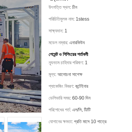
উৎপত্তি স্থল:
চীন
পরিচিতিমুলক নাম:
1stess
সাক্ষ্যদান:
1
মডেল নম্বার:
এনারকিউব
পেমেন্ট ও শিপিংয়ের শর্তাবলী
ন্যূনতম চাহিদার পরিমাণ:
1
মূল্য:
আলোচনা সাপেক্ষ
প্যাকেজিং বিবরণ:
কন্টেইনার
ডেলিভারি সময়:
60-90 দিন
পরিশোধের শর্ত:
এল/সি, টি/টি
যোগানের ক্ষমতা:
প্রতি মাসে 10 পাত্রে