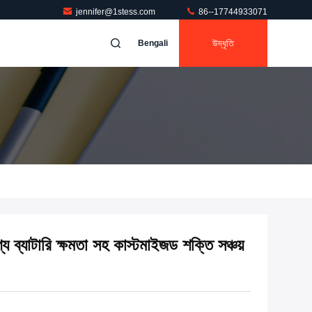
jennifer@1stess.com
86--17744933071
উদ্ধৃতি
Bengali
্য ব্যাটারি ক্ষমতা সহ কাস্টমাইজড শক্তি সঞ্চয়