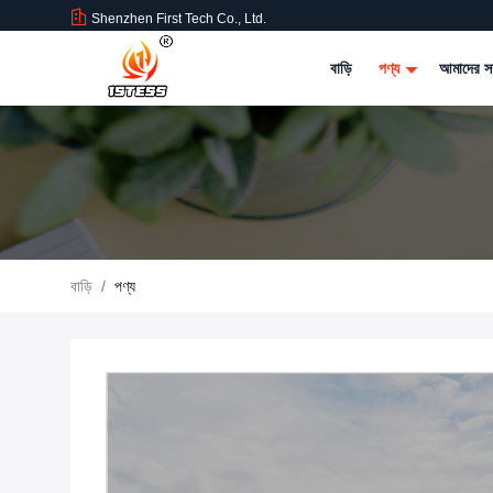
Shenzhen First Tech Co., Ltd.
বাড়ি
পণ্য
আমাদের সম
বাড়ি
/
পণ্য