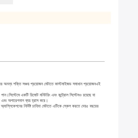
দের অনন্য শক্তি সঞ্চয় প্রয়োজন মেটাতে কাস্টমাইজড সমাধান প্রয়োজনএই
য পান।সিস্টেমে একটি রিমোট মনিটরিং এবং কন্ট্রোল সিস্টেমও রয়েছে যা
চয় এবং অপারেশনাল ব্যয় হ্রাস করে।
 অ্যাপ্লিকেশনের নির্দিষ্ট চাহিদা মেটাতে এটিকে স্কেল করতে দেয়৫ বছরের