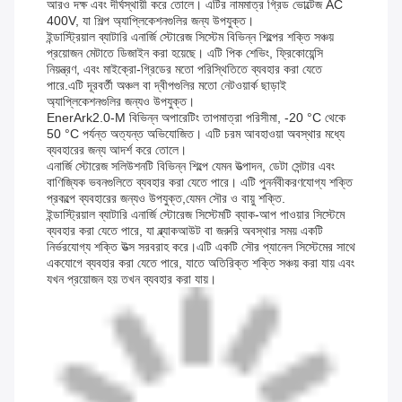
আরও দক্ষ এবং দীর্ঘস্থায়ী করে তোলে। এটির নামমাত্র গ্রিড ভোল্টেজ AC
400V, যা শিল্প অ্যাপ্লিকেশনগুলির জন্য উপযুক্ত।
ইন্ডাস্ট্রিয়াল ব্যাটারি এনার্জি স্টোরেজ সিস্টেম বিভিন্ন শিল্পের শক্তি সঞ্চয়
প্রয়োজন মেটাতে ডিজাইন করা হয়েছে। এটি পিক শেভিং, ফ্রিকোয়েন্সি
নিয়ন্ত্রণ, এবং মাইক্রো-গ্রিডের মতো পরিস্থিতিতে ব্যবহার করা যেতে
পারে.এটি দূরবর্তী অঞ্চল বা দ্বীপগুলির মতো নেটওয়ার্ক ছাড়াই
অ্যাপ্লিকেশনগুলির জন্যও উপযুক্ত।
EnerArk2.0-M বিভিন্ন অপারেটিং তাপমাত্রা পরিসীমা, -20 °C থেকে
50 °C পর্যন্ত অত্যন্ত অভিযোজিত। এটি চরম আবহাওয়া অবস্থার মধ্যে
ব্যবহারের জন্য আদর্শ করে তোলে।
এনার্জি স্টোরেজ সলিউশনটি বিভিন্ন শিল্পে যেমন উত্পাদন, ডেটা সেন্টার এবং
বাণিজ্যিক ভবনগুলিতে ব্যবহার করা যেতে পারে। এটি পুনর্নবীকরণযোগ্য শক্তি
প্রকল্পে ব্যবহারের জন্যও উপযুক্ত,যেমন সৌর ও বায়ু শক্তি.
ইন্ডাস্ট্রিয়াল ব্যাটারি এনার্জি স্টোরেজ সিস্টেমটি ব্যাক-আপ পাওয়ার সিস্টেমে
ব্যবহার করা যেতে পারে, যা ব্ল্যাকআউট বা জরুরি অবস্থার সময় একটি
নির্ভরযোগ্য শক্তি উত্স সরবরাহ করে।এটি একটি সৌর প্যানেল সিস্টেমের সাথে
একযোগে ব্যবহার করা যেতে পারে, যাতে অতিরিক্ত শক্তি সঞ্চয় করা যায় এবং
যখন প্রয়োজন হয় তখন ব্যবহার করা যায়।