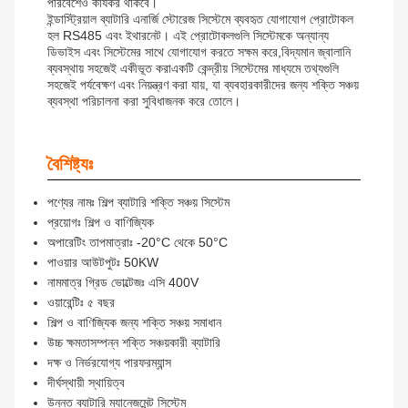
পরিবেশেও কার্যকর থাকবে।
ইন্ডাস্ট্রিয়াল ব্যাটারি এনার্জি স্টোরেজ সিস্টেমে ব্যবহৃত যোগাযোগ প্রোটোকল
হল RS485 এবং ইথারনেট। এই প্রোটোকলগুলি সিস্টেমকে অন্যান্য
ডিভাইস এবং সিস্টেমের সাথে যোগাযোগ করতে সক্ষম করে,বিদ্যমান জ্বালানি
ব্যবস্থায় সহজেই একীভূত করাএকটি কেন্দ্রীয় সিস্টেমের মাধ্যমে তথ্যগুলি
সহজেই পর্যবেক্ষণ এবং নিয়ন্ত্রণ করা যায়, যা ব্যবহারকারীদের জন্য শক্তি সঞ্চয়
ব্যবস্থা পরিচালনা করা সুবিধাজনক করে তোলে।
বৈশিষ্ট্যঃ
পণ্যের নামঃ শিল্প ব্যাটারি শক্তি সঞ্চয় সিস্টেম
প্রয়োগঃ শিল্প ও বাণিজ্যিক
অপারেটিং তাপমাত্রাঃ -20°C থেকে 50°C
পাওয়ার আউটপুটঃ 50KW
নামমাত্র গ্রিড ভোল্টেজঃ এসি 400V
ওয়ারেন্টিঃ ৫ বছর
শিল্প ও বাণিজ্যিক জন্য শক্তি সঞ্চয় সমাধান
উচ্চ ক্ষমতাসম্পন্ন শক্তি সঞ্চয়কারী ব্যাটারি
দক্ষ ও নির্ভরযোগ্য পারফরম্যান্স
দীর্ঘস্থায়ী স্থায়িত্ব
উন্নত ব্যাটারি ম্যানেজমেন্ট সিস্টেম