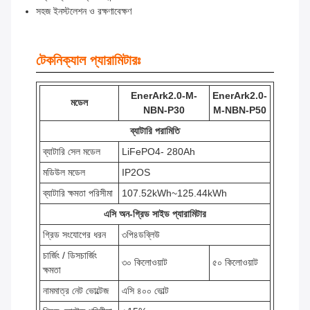
সহজ ইনস্টলেশন ও রক্ষণাবেক্ষণ
টেকনিক্যাল প্যারামিটারঃ
EnerArk2.0-M-
EnerArk2.0-
মডেল
NBN-P30
M-NBN-P50
ব্যাটারি পরামিতি
ব্যাটারি সেল মডেল
LiFePO4- 280Ah
মডিউল মডেল
IP2OS
ব্যাটারি ক্ষমতা পরিসীমা
107.52kWh~125.44kWh
এসি অন-গ্রিড সাইড প্যারামিটার
গ্রিড সংযোগের ধরন
৩পি৪ডব্লিউ
চার্জিং / ডিসচার্জিং
৩০ কিলোওয়াট
৫০ কিলোওয়াট
ক্ষমতা
নামমাত্র নেট ভোল্টেজ
এসি ৪০০ ভোল্ট