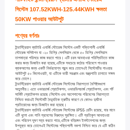
সিস্টেম 107.52KWH-125.44KWH ক্ষমতা
50KW পাওয়ার আউটপুট
পণ্যের বর্ণনাঃ
ইন্ডাস্ট্রিয়াল ব্যাটারি এনার্জি স্টোরেজ সিস্টেম একটি শক্তিশালী এনার্জি
স্টোরেজ সলিউশন যা -২০ ডিগ্রি সেলসিয়াস থেকে ৫০ ডিগ্রি সেলসিয়াস
তাপমাত্রা পরিসরে কাজ করতে পারে। এটি চরম আবহাওয়া পরিস্থিতিতে কাজ
করার জন্য ডিজাইন করা হয়েছে,এটিকে সবচেয়ে কঠোর পরিবেশে পাওয়ার
ব্যাকআপের জন্য একটি নির্ভরযোগ্য পছন্দ করে তোলেএই সিস্টেমটির পাওয়ার
আউটপুট ৫০ কিলোওয়াট, যা এটিকে ভারী সরঞ্জাম এবং যন্ত্রপাতি চালাতে সক্ষম
করে তোলে।
ইন্ডাস্ট্রিয়াল ব্যাটারি এনার্জি স্টোরেজ সিস্টেমের নিরাপত্তা বৈশিষ্ট্যগুলো
অতুলনীয়। এতে ওভারচার্জ প্রোটেকশন, ওভারডিসচার্জ প্রোটেকশন, এবং শর্ট
সার্কিট প্রোটেকশন রয়েছে।সিস্টেম এবং আশেপাশের পরিবেশের নিরাপত্তা
নিশ্চিত করাএই সিস্টেমটি বৈদ্যুতিক ত্রুটির কারণে যে কোনও দুর্ঘটনা
প্রতিরোধের জন্য ডিজাইন করা হয়েছে।
ইন্ডাস্ট্রিয়াল ব্যাটারি এনার্জি স্টোরেজ সিস্টেমের IP55 রেটিং রয়েছে, যার মানে
এটি ধুলো এবং পানি প্রবেশের বিরুদ্ধে সুরক্ষিত। এটি প্রতিকূল আবহাওয়া
এবং পরিবেশ দূষণ সহ্য করতে পারে,এটিকে বহিরঙ্গন ইনস্টলেশনের জন্য
উপযুক্ত করে তোলেএই সিস্টেমের শক্তিশালী নকশা নিশ্চিত করে যে এটি কঠিন