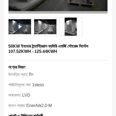
50KW ইনডোর ইন্ডাস্ট্রিয়াল ব্যাটারি এনার্জি স্টোরেজ সিস্টেম
107.52KWH - 125.44KWH
পণ্যের বিবরণ
উৎপত্তি স্থল:
চীন
পরিচিতিমুলক নাম:
1stess
সাক্ষ্যদান:
LVD
মডেল নম্বার:
EnerArk2.0-M
পেমেন্ট ও শিপিংয়ের শর্তাবলী