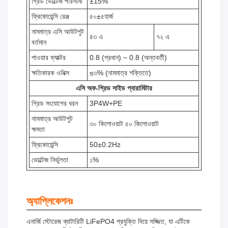
গ্রিড ভোল্টেজ পরিসীমা
±15%
ফ্রিকোয়েন্সি রেঞ্জ
৫০±৫হার্জ
নামমাত্র এসি আউটপুট
৪৩ এ
৭২ এ
বর্তমান
পাওয়ার ফ্যাক্টর
0.8 (প্রধান) ~ 0.8 (অন্তবর্তী)
ক্ষতিকারক ওনিক্স
≤৩% (নামমাত্র শক্তিতে)
এসি অফ-গ্রিড সাইড প্যারামিটার
গ্রিড সংযোগের ধরন
3P4W+PE
নামমাত্র আউটপুট
৩০ কিলোওয়াট ৫০ কিলোওয়াট
ক্ষমতা
ফ্রিকোয়েন্সি
50±0.2Hz
ভোল্টেজ নির্ভুলতা
১%
অ্যাপ্লিকেশনঃ
এনার্জি স্টোরেজ ব্যাটারিটি LiFePO4 প্রযুক্তি দিয়ে সজ্জিত, যা এটিকে