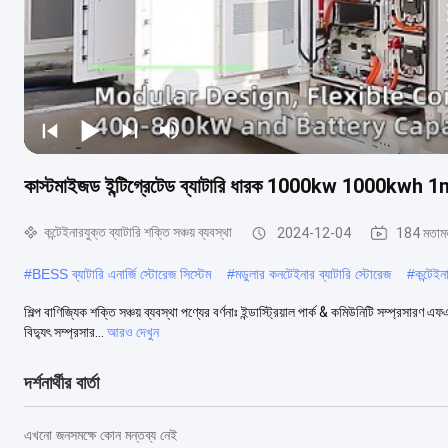
কাস্টমাইজড ইন্টিগ্রেটেড ব্যাটারি ধারক 1000kw 1000kwh 1
কন্টেইনারযুক্ত ব্যাটারি শক্তি সঞ্চয় ব্যবস্থা
2024-12-04
184 মতাম
#
BESS ব্যাটারি এনার্জি স্টোরেজ সিস্টেম
#
মডুলার কনটেইনার ব্যাটারি স্টোরেজ
#
কন্টেইন
শিল্প বাণিজ্যিক শক্তি সঞ্চয় ব্যবস্থা পণ্যের বর্ণনাঃ ইন্ডাস্ট্রিয়াল পার্ক & কমিউনিটি সম্প্রস
বিদ্যুৎ সম্প্রসার...
আরও দেখুন
দর্শনার্থীর বার্তা
এখনো জনসমক্ষে কোন মন্তব্য নেই