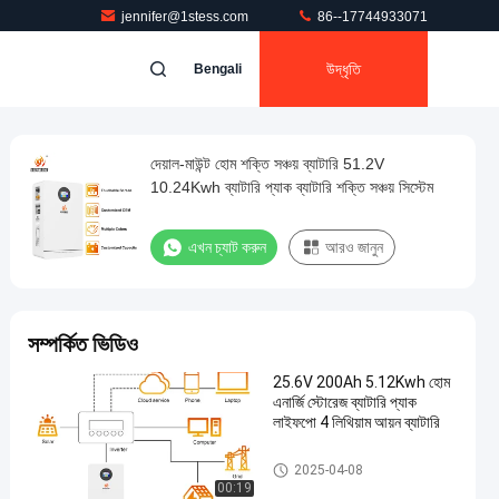
jennifer@1stess.com
86--17744933071
উদ্ধৃতি
Bengali
দেয়াল-মাউন্ট হোম শক্তি সঞ্চয় ব্যাটারি 51.2V
10.24Kwh ব্যাটারি প্যাক ব্যাটারি শক্তি সঞ্চয় সিস্টেম
এখন চ্যাট করুন
আরও জানুন
সম্পর্কিত ভিডিও
25.6V 200Ah 5.12Kwh হোম
এনার্জি স্টোরেজ ব্যাটারি প্যাক
লাইফপো 4 লিথিয়াম আয়ন ব্যাটারি
2.৫৬ কিলোওয়াট লিথিয়াম আইওন ব্যাটারি
2025-04-08
00:19